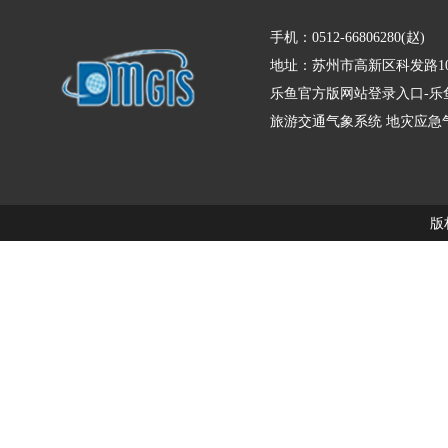
手机：0512-66806280(赵)
地址：苏州市高新区科发路10
乐鱼官方版网站登录入口-乐鱼
旅游交通气象系统
地灾应急
版