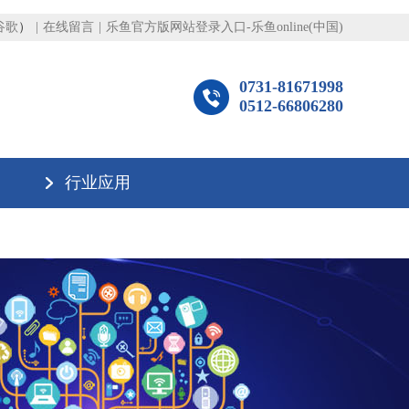
谷歌
）
|
在线留言
|
乐鱼官方版网站登录入口-乐鱼online(中国)
0731-81671998
0512-66806280
行业应用