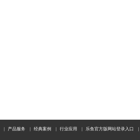
|
产品服务
|
经典案例
|
行业应用
|
乐鱼官方版网站登录入口
|