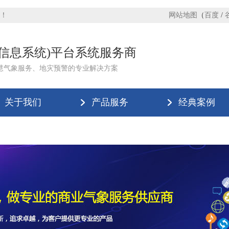
站！
网站地图
（
百度
/
理信息系统)平台系统服务商
慧气象服务、地灾预警的专业解决方案
关于我们
产品服务
经典案例
鱼官方版网站登录入口-乐鱼online(中国)